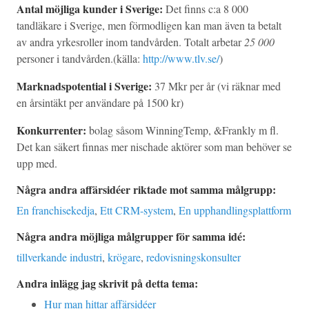
Antal möjliga kunder i Sverige:
Det finns c:a 8 000
tandläkare i Sverige, men förmodligen kan man även ta betalt
av andra yrkesroller inom tandvården. Totalt arbetar
25 000
personer i tandvården.(källa:
http://www.tlv.se/
)
Marknadspotential i Sverige:
37 Mkr per år (vi räknar med
en årsintäkt per användare på 1500 kr)
Konkurrenter:
bolag såsom WinningTemp, &Frankly m fl.
Det kan säkert finnas mer nischade aktörer som man behöver se
upp med.
Några andra affärsidéer riktade mot samma målgrupp:
En franchisekedja
,
Ett CRM-system
,
En upphandlingsplattform
Några andra möjliga målgrupper för samma idé:
tillverkande industri
,
krögare
,
redovisningskonsulter
Andra inlägg jag skrivit på detta tema:
Hur man hittar affärsidéer