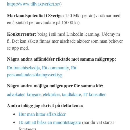
https://www.tillvaxtverket.se/
)
Marknadspotential i Sverige:
150 Mkr per år (vi räknar med
en årsintäkt per användare på 15000 kr)
Konkurrenter:
bolag i stil med LinkedIn learning, Udemy m
fl. Det kan säkert finnas mer nischade aktörer som man behöver
se upp med.
Några andra affärsidéer riktade mot samma målgrupp:
En franchisekedja
,
Ett community
,
Ett
personalundersökningsverktyg
Några andra möjliga målgrupper för samma idé:
advokater
,
krögare
,
elektriker
,
tandläkare
,
IT-konsulter
Andra inlägg jag skrivit på detta tema:
Hur man hittar affärsidéer
10 sätt att blåsa en minoritetsägare
(när du väl startar
företaget)